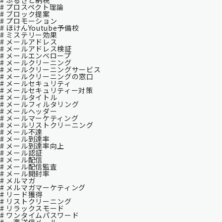
# ふるさと納税
# プロスペクト理論
# ブロック提案
# プロモーション
# ほけんYoutube予備校
# ミステリー効果
# メールアドレス
# メールアドレス検証
# メールエンベロープ
# メールクリーニング
# メールクリーニングサービス
# メールクリーニングの窓口
# メールセキュリティ
# メールセキュリティー対策
# メールタイトル
# メールフィルタリング
# メールヘッダー
# メールマーケティング
# メールリストクリーニング
# メール不達
# メール到達率
# メール到達率向上
# メール認証
# メール配信
# メール配信監査
# メール開封率
# メルマガ
# メルマガマーケティング
# リード獲得
# リストクリーニング
# リラックスモード
# ワンタイムパスワード