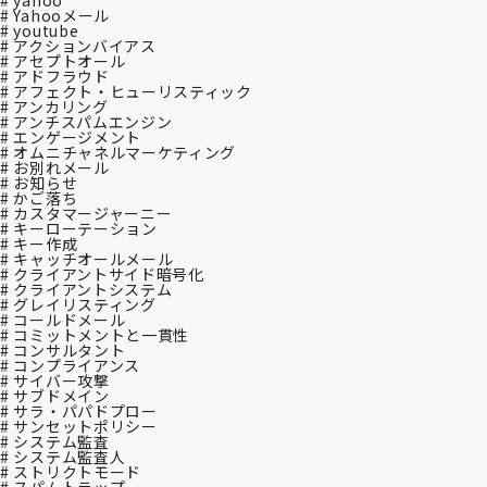
# yahoo
# Yahooメール
# youtube
# アクションバイアス
# アセプトオール
# アドフラウド
# アフェクト・ヒューリスティック
# アンカリング
# アンチスパムエンジン
# エンゲージメント
# オムニチャネルマーケティング
# お別れメール
# お知らせ
# かご落ち
# カスタマージャーニー
# キーローテーション
# キー作成
# キャッチオールメール
# クライアントサイド暗号化
# クライアントシステム
# グレイリスティング
# コールドメール
# コミットメントと一貫性
# コンサルタント
# コンプライアンス
# サイバー攻撃
# サブドメイン
# サラ・パパドプロー
# サンセットポリシー
# システム監査
# システム監査⼈
# ストリクトモード