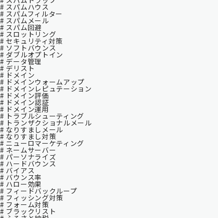
# スパムトラップ
# スパムハウス
# スパムフィルター
# スパムメール
# スパム回避
# スロットリング
# セキュリティ対策
# ソフトバウンス
# ダブルオプトイン
# データ管理
# デリスト
# ドメイン
# ドメインウォームアップ
# ドメインレピュテーション
# ドメイン評価
# ドメイン認証
# ドメイン運用
# トラブルシューティング
# トランザクショナルメール
# なりすましメール
# なりすまし対策
# ニューロマーケティング
# ネームサーバー
# パーソナライズ
# ハードバウンス
# バイアス
# バウンス率
# ハロー効果
# フィードバックループ
# フィッシング対策
# フォーム対策
# ブラックリスト