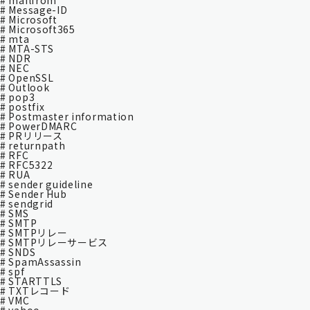
# mailfrom
# Message-ID
# Microsoft
# Microsoft365
# mta
# MTA-STS
# NDR
# NEC
# OpenSSL
# Outlook
# pop3
# postfix
# Postmaster information
# PowerDMARC
# PRリリース
# returnpath
# RFC
# RFC5322
# RUA
# sender guideline
# Sender Hub
# sendgrid
# SMS
# SMTP
# SMTPリレー
# SMTPリレーサービス
# SNDS
# SpamAssassin
# spf
# STARTTLS
# TXTレコード
# VMC