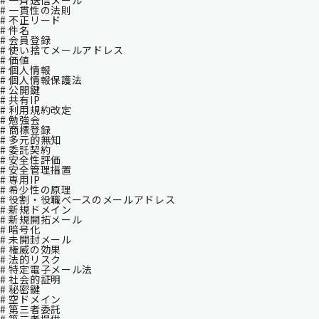
# 一斉送信メール
# 一貫性の法則
# 不正リード
# 件名
# 会員登録
# 使い捨てメールアドレス
# 価値
# 個人情報
# 個人情報保護法
# 公開鍵
# 共有IP
# 利用規約改定
# 勉強会
# 商標登録
# 多元的無知
# 委託契約
# 安全性評価
# 安全管理措置
# 専用IP
# 希少性の原理
# 役割・役職ベースのメールアドレス
# 新規ドメイン
# 新規開拓メール
# 暗号化
# 未開封メール
# 権威の効果
# 法的リスク
# 特定電子メール法
# 社会的証明
# 秘密鍵
# 空ドメイン
# 第三者委託