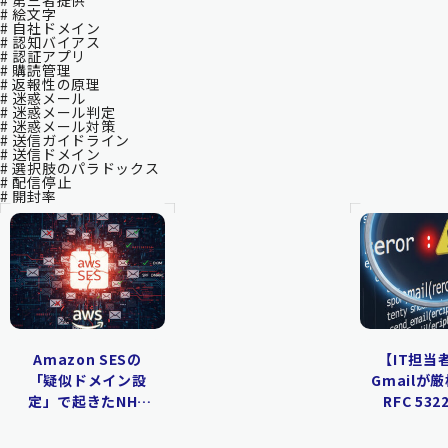
# 第三者提供
# 絵文字
# 自社ドメイン
# 認知バイアス
# 認証アプリ
# 購読管理
# 返報性の原理
# 迷惑メール
# 迷惑メール判定
# 迷惑メール対策
# 送信ガイドライン
# 送信ドメイン
# 選択肢のパラドックス
# 配信停止
# 開封率
Amazon SESの
【IT担当
「疑似ドメイン設
Gmailが
定」で起きたNHK
RFC 532
ONEの障害 – MAIL
Message
FROM（Return-
し穴と