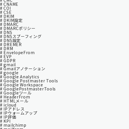
# CMC
# CNAME
# COI
# CSE
# DKIM
# DKIM設定
# DMARC
# DMARCポリシー
# DNS
# DNSスプーフィング
# DNS設定
# DREMER
# DRM
# EnvelopeFrom
# EVP
# GDPR
# gmail
# Gmailアノテーション
# google
# Google Analytics
# Google Postmaster Tools
# Google Workspace
# GooglePostmasterTools
# Googleツール
# HeaderFrom
# HTMLメール
# icloud
# IPアドレス
# IPウォームアップ
# IP評価
# KPI
# mailchimp