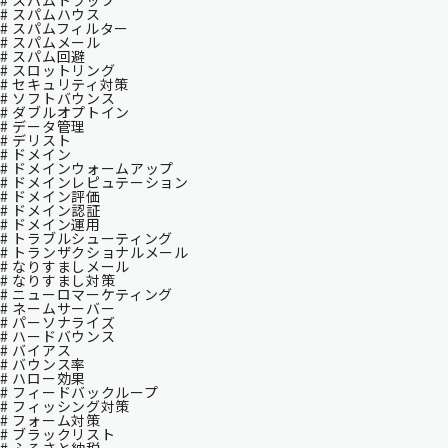
# スパムトラップ
# スパムハウス
# スパムフィルター
# スパムメール
# スパム回避
# スロットリング
# セキュリティ対策
# ソフトバウンス
# ダブルオプトイン
# データ管理
# デリスト
# ドメイン
# ドメインウォームアップ
# ドメインレピュテーション
# ドメイン評価
# ドメイン認証
# ドメイン運用
# トラブルシューティング
# トランザクショナルメール
# なりすましメール
# なりすまし対策
# ニューロマーケティング
# ネームサーバー
# パーソナライズ
# ハードバウンス
# バイアス
# バウンス率
# ハロー効果
# フィードバックループ
# フィッシング対策
# フォーム対策
# ブラックリスト