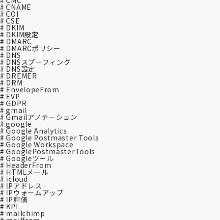
# CMC
# CNAME
# COI
# CSE
# DKIM
# DKIM設定
# DMARC
# DMARCポリシー
# DNS
# DNSスプーフィング
# DNS設定
# DREMER
# DRM
# EnvelopeFrom
# EVP
# GDPR
# gmail
# Gmailアノテーション
# google
# Google Analytics
# Google Postmaster Tools
# Google Workspace
# GooglePostmasterTools
# Googleツール
# HeaderFrom
# HTMLメール
# icloud
# IPアドレス
# IPウォームアップ
# IP評価
# KPI
# mailchimp