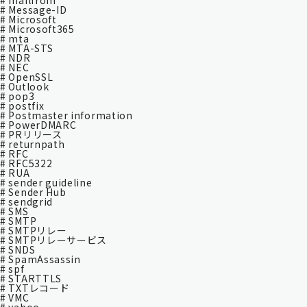
# mailfrom
# Message-ID
# Microsoft
# Microsoft365
# mta
# MTA-STS
# NDR
# NEC
# OpenSSL
# Outlook
# pop3
# postfix
# Postmaster information
# PowerDMARC
# PRリリース
# returnpath
# RFC
# RFC5322
# RUA
# sender guideline
# Sender Hub
# sendgrid
# SMS
# SMTP
# SMTPリレー
# SMTPリレーサービス
# SNDS
# SpamAssassin
# spf
# STARTTLS
# TXTレコード
# VMC