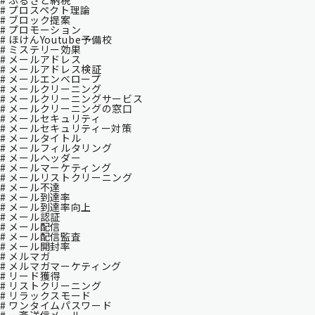
# ふるさと納税
# プロスペクト理論
# ブロック提案
# プロモーション
# ほけんYoutube予備校
# ミステリー効果
# メールアドレス
# メールアドレス検証
# メールエンベロープ
# メールクリーニング
# メールクリーニングサービス
# メールクリーニングの窓口
# メールセキュリティ
# メールセキュリティー対策
# メールタイトル
# メールフィルタリング
# メールヘッダー
# メールマーケティング
# メールリストクリーニング
# メール不達
# メール到達率
# メール到達率向上
# メール認証
# メール配信
# メール配信監査
# メール開封率
# メルマガ
# メルマガマーケティング
# リード獲得
# リストクリーニング
# リラックスモード
# ワンタイムパスワード