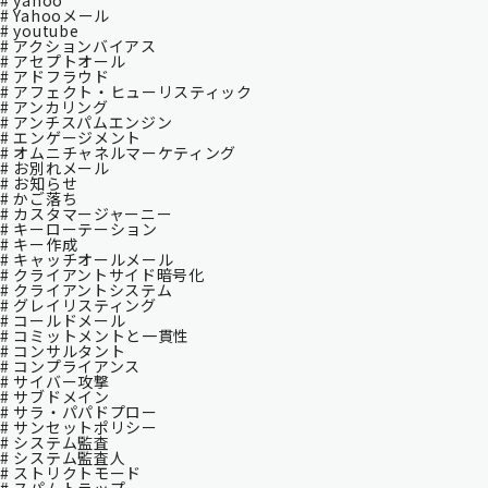
# yahoo
# Yahooメール
# youtube
# アクションバイアス
# アセプトオール
# アドフラウド
# アフェクト・ヒューリスティック
# アンカリング
# アンチスパムエンジン
# エンゲージメント
# オムニチャネルマーケティング
# お別れメール
# お知らせ
# かご落ち
# カスタマージャーニー
# キーローテーション
# キー作成
# キャッチオールメール
# クライアントサイド暗号化
# クライアントシステム
# グレイリスティング
# コールドメール
# コミットメントと一貫性
# コンサルタント
# コンプライアンス
# サイバー攻撃
# サブドメイン
# サラ・パパドプロー
# サンセットポリシー
# システム監査
# システム監査⼈
# ストリクトモード