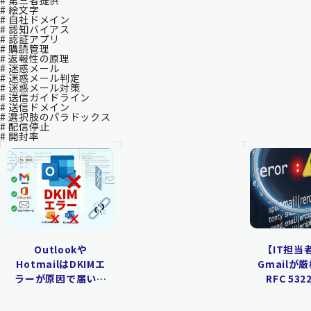
# 第三者提供
# 絵文字
# 自社ドメイン
# 認知バイアス
# 認証アプリ
# 購読管理
# 返報性の原理
# 迷惑メール
# 迷惑メール判定
# 迷惑メール対策
# 送信ガイドライン
# 送信ドメイン
# 選択肢のパラドックス
# 配信停止
# 開封率
Outlookや
【IT担当
HotmailはDKIMエ
Gmailが
ラーが原因で届いて
RFC 532
いない？Microsoft
Message
特有の問題を解決す
し穴と