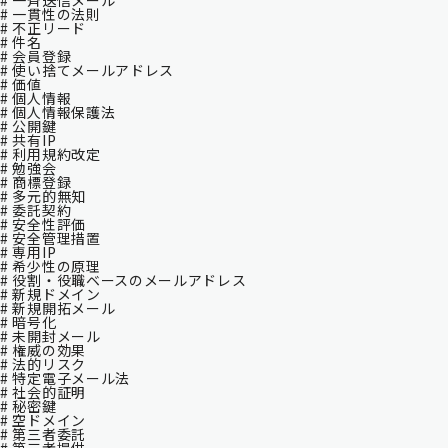
# 一斉送信メール
# 一貫性の法則
# 不正リード
# 件名
# 会員登録
# 使い捨てメールアドレス
# 価値
# 個人情報
# 個人情報保護法
# 公開鍵
# 共有IP
# 利用規約改定
# 勉強会
# 商標登録
# 多元的無知
# 委託契約
# 安全性評価
# 安全管理措置
# 専用IP
# 希少性の原理
# 役割・役職ベースのメールアドレス
# 新規ドメイン
# 新規開拓メール
# 暗号化
# 未開封メール
# 権威の効果
# 法的リスク
# 特定電子メール法
# 社会的証明
# 秘密鍵
# 空ドメイン
# 第三者委託