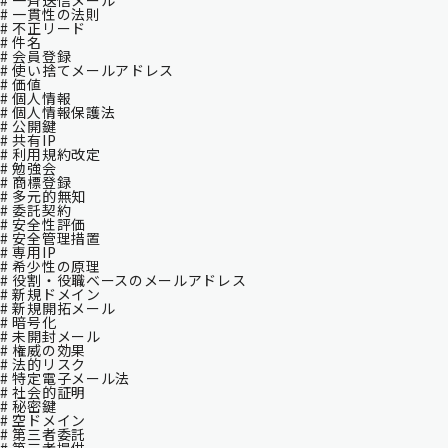
# 一斉送信メール
# 一貫性の法則
# 不正リード
# 件名
# 会員登録
# 使い捨てメールアドレス
# 価値
# 個人情報
# 個人情報保護法
# 公開鍵
# 共有IP
# 利用規約改定
# 勉強会
# 商標登録
# 多元的無知
# 委託契約
# 安全性評価
# 安全管理措置
# 専用IP
# 希少性の原理
# 役割・役職ベースのメールアドレス
# 新規ドメイン
# 新規開拓メール
# 暗号化
# 未開封メール
# 権威の効果
# 法的リスク
# 特定電子メール法
# 社会的証明
# 秘密鍵
# 空ドメイン
# 第三者委託