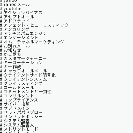
# yahoo
# Yahooメール
# youtube
# アクションバイアス
# アセプトオール
# アドフラウド
# アフェクト・ヒューリスティック
# アンカリング
# アンチスパムエンジン
# エンゲージメント
# オムニチャネルマーケティング
# お別れメール
# お知らせ
# かご落ち
# カスタマージャーニー
# キーローテーション
# キー作成
# キャッチオールメール
# クライアントサイド暗号化
# クライアントシステム
# グレイリスティング
# コールドメール
# コミットメントと一貫性
# コンサルタント
# コンプライアンス
# サイバー攻撃
# サブドメイン
# サラ・パパドプロー
# サンセットポリシー
# システム監査
# システム監査⼈
# ストリクトモード