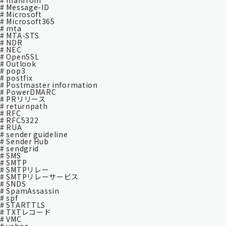
# mailfrom
# Message-ID
# Microsoft
# Microsoft365
# mta
# MTA-STS
# NDR
# NEC
# OpenSSL
# Outlook
# pop3
# postfix
# Postmaster information
# PowerDMARC
# PRリリース
# returnpath
# RFC
# RFC5322
# RUA
# sender guideline
# Sender Hub
# sendgrid
# SMS
# SMTP
# SMTPリレー
# SMTPリレーサービス
# SNDS
# SpamAssassin
# spf
# STARTTLS
# TXTレコード
# VMC