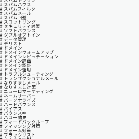
# スパムトラップ
# スパムハウス
# スパムフィルター
# スパムメール
# スパム回避
# スロットリング
# セキュリティ対策
# ソフトバウンス
# ダブルオプトイン
# データ管理
# デリスト
# ドメイン
# ドメインウォームアップ
# ドメインレピュテーション
# ドメイン評価
# ドメイン認証
# ドメイン運用
# トラブルシューティング
# トランザクショナルメール
# なりすましメール
# なりすまし対策
# ニューロマーケティング
# ネームサーバー
# パーソナライズ
# ハードバウンス
# バイアス
# バウンス率
# ハロー効果
# フィードバックループ
# フィッシング対策
# フォーム対策
# ブラックリスト