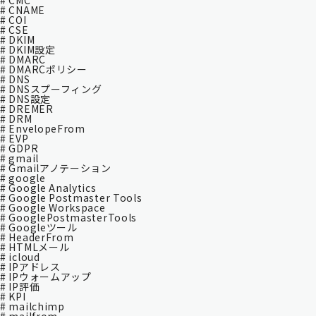
# CMC
# CNAME
# COI
# CSE
# DKIM
# DKIM設定
# DMARC
# DMARCポリシー
# DNS
# DNSスプーフィング
# DNS設定
# DREMER
# DRM
# EnvelopeFrom
# EVP
# GDPR
# gmail
# Gmailアノテーション
# google
# Google Analytics
# Google Postmaster Tools
# Google Workspace
# GooglePostmasterTools
# Googleツール
# HeaderFrom
# HTMLメール
# icloud
# IPアドレス
# IPウォームアップ
# IP評価
# KPI
# mailchimp