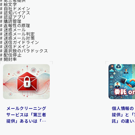
# 第三者提供
# 絵文字
# 自社ドメイン
# 認知バイアス
# 認証アプリ
# 購読管理
# 返報性の原理
# 迷惑メール
# 迷惑メール判定
# 迷惑メール対策
# 送信ガイドライン
# 送信ドメイン
# 選択肢のパラドックス
# 配信停止
# 開封率
メールクリーニング
個人情報の
サービスは「第三者
提供」と「
提供」あるいは「委
託」の違い
託」に該当するの？
体例で分か
解