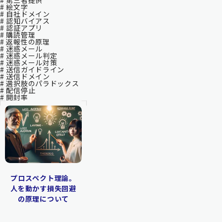
# 第三者提供
# 絵文字
# 自社ドメイン
# 認知バイアス
# 認証アプリ
# 購読管理
# 返報性の原理
# 迷惑メール
# 迷惑メール判定
# 迷惑メール対策
# 送信ガイドライン
# 送信ドメイン
# 選択肢のパラドックス
# 配信停止
# 開封率
プロスペクト理論。
人を動かす損失回避
の原理について