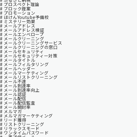
# ふるさと納税
# プロスペクト理論
# ブロック提案
# プロモーション
# ほけんYoutube予備校
# ミステリー効果
# メールアドレス
# メールアドレス検証
# メールエンベロープ
# メールクリーニング
# メールクリーニングサービス
# メールクリーニングの窓口
# メールセキュリティ
# メールセキュリティー対策
# メールタイトル
# メールフィルタリング
# メールヘッダー
# メールマーケティング
# メールリストクリーニング
# メール不達
# メール到達率
# メール到達率向上
# メール認証
# メール配信
# メール配信監査
# メール開封率
# メルマガ
# メルマガマーケティング
# リード獲得
# リストクリーニング
# リラックスモード
# ワンタイムパスワード