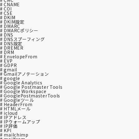
# CMC
# CNAME
# COI
# CSE
# DKIM
# DKIM設定
# DMARC
# DMARCポリシー
# DNS
# DNSスプーフィング
# DNS設定
# DREMER
# DRM
# EnvelopeFrom
# EVP
# GDPR
# gmail
# Gmailアノテーション
# google
# Google Analytics
# Google Postmaster Tools
# Google Workspace
# GooglePostmasterTools
# Googleツール
# HeaderFrom
# HTMLメール
# icloud
# IPアドレス
# IPウォームアップ
# IP評価
# KPI
# mailchimp