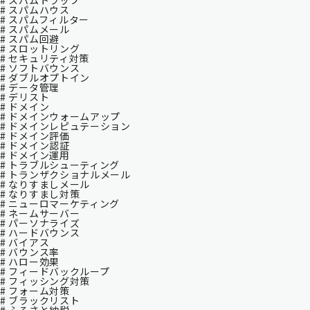
# スパムトラップ
# スパムハウス
# スパムフィルター
# スパムメール
# スパム回避
# スロットリング
# セキュリティ対策
# ソフトバウンス
# ダブルオプトイン
# データ管理
# デリスト
# ドメイン
# ドメインウォームアップ
# ドメインレピュテーション
# ドメイン評価
# ドメイン認証
# ドメイン運用
# トラブルシューティング
# トランザクショナルメール
# なりすましメール
# なりすまし対策
# ニューロマーケティング
# ネームサーバー
# パーソナライズ
# ハードバウンス
# バイアス
# バウンス率
# ハロー効果
# フィードバックループ
# フィッシング対策
# フォーム対策
# ブラックリスト