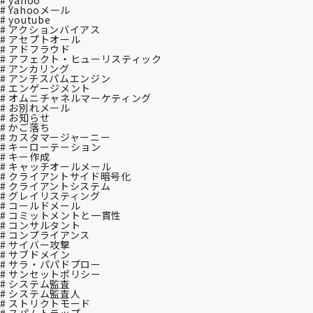
# yahoo
# Yahooメール
# youtube
# アクションバイアス
# アセプトオール
# アドフラウド
# アフェクト・ヒューリスティック
# アンカリング
# アンチスパムエンジン
# エンゲージメント
# オムニチャネルマーケティング
# お別れメール
# お知らせ
# かご落ち
# カスタマージャーニー
# キーローテーション
# キー作成
# キャッチオールメール
# クライアントサイド暗号化
# クライアントシステム
# グレイリスティング
# コールドメール
# コミットメントと一貫性
# コンサルタント
# コンプライアンス
# サイバー攻撃
# サブドメイン
# サラ・パパドプロー
# サンセットポリシー
# システム監査
# システム監査⼈
# ストリクトモード