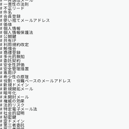
# 一斉送信メール
# 一貫性の法則
# 不正リード
# 件名
# 会員登録
# 使い捨てメールアドレス
# 価値
# 個人情報
# 個人情報保護法
# 公開鍵
# 共有IP
# 利用規約改定
# 勉強会
# 商標登録
# 多元的無知
# 委託契約
# 安全性評価
# 安全管理措置
# 専用IP
# 希少性の原理
# 役割・役職ベースのメールアドレス
# 新規ドメイン
# 新規開拓メール
# 暗号化
# 未開封メール
# 権威の効果
# 法的リスク
# 特定電子メール法
# 社会的証明
# 秘密鍵
# 空ドメイン
# 第三者委託