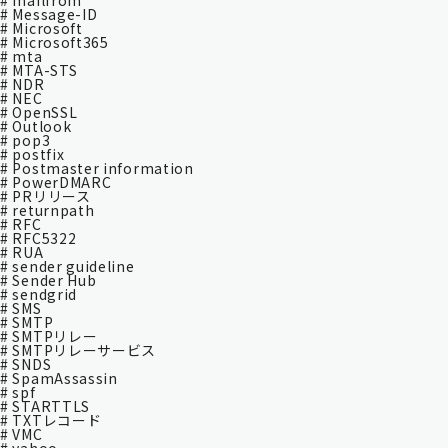
# mailfrom
# Message-ID
# Microsoft
# Microsoft365
# mta
# MTA-STS
# NDR
# NEC
# OpenSSL
# Outlook
# pop3
# postfix
# Postmaster information
# PowerDMARC
# PRリリース
# returnpath
# RFC
# RFC5322
# RUA
# sender guideline
# Sender Hub
# sendgrid
# SMS
# SMTP
# SMTPリレー
# SMTPリレーサービス
# SNDS
# SpamAssassin
# spf
# STARTTLS
# TXTレコード
# VMC