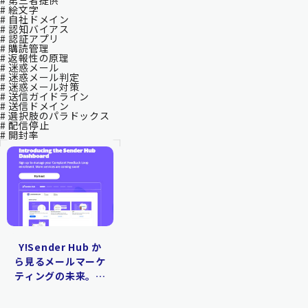
# 第三者提供
# 絵文字
# 自社ドメイン
# 認知バイアス
# 認証アプリ
# 購読管理
# 返報性の原理
# 迷惑メール
# 迷惑メール判定
# 迷惑メール対策
# 送信ガイドライン
# 送信ドメイン
# 選択肢のパラドックス
# 配信停止
# 開封率
Y!Sender Hub か
ら見るメールマーケ
ティングの未来。機
能と活用法を徹底解
説する！