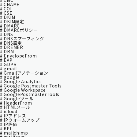
# CMC
# CNAME
# COI
# CSE
# DKIM
# DKIM設定
# DMARC
# DMARCポリシー
# DNS
# DNSスプーフィング
# DNS設定
# DREMER
# DRM
# EnvelopeFrom
# EVP
# GDPR
# gmail
# Gmailアノテーション
# google
# Google Analytics
# Google Postmaster Tools
# Google Workspace
# GooglePostmasterTools
# Googleツール
# HeaderFrom
# HTMLメール
# icloud
# IPアドレス
# IPウォームアップ
# IP評価
# KPI
# mailchimp