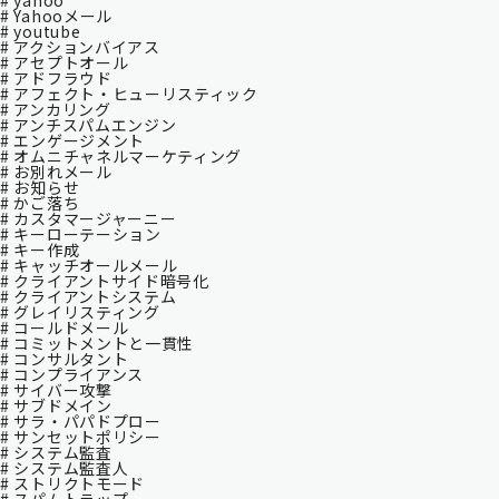
# yahoo
# Yahooメール
# youtube
# アクションバイアス
# アセプトオール
# アドフラウド
# アフェクト・ヒューリスティック
# アンカリング
# アンチスパムエンジン
# エンゲージメント
# オムニチャネルマーケティング
# お別れメール
# お知らせ
# かご落ち
# カスタマージャーニー
# キーローテーション
# キー作成
# キャッチオールメール
# クライアントサイド暗号化
# クライアントシステム
# グレイリスティング
# コールドメール
# コミットメントと一貫性
# コンサルタント
# コンプライアンス
# サイバー攻撃
# サブドメイン
# サラ・パパドプロー
# サンセットポリシー
# システム監査
# システム監査⼈
# ストリクトモード