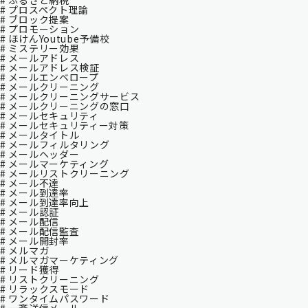
# ふるさと納税
# プロスペクト理論
# ブロック提案
# プロモーション
# ほけんYoutube予備校
# ミステリー効果
# メールアドレス
# メールアドレス検証
# メールエンベロープ
# メールクリーニング
# メールクリーニングサービス
# メールクリーニングの窓口
# メールセキュリティ
# メールセキュリティー対策
# メールタイトル
# メールフィルタリング
# メールヘッダー
# メールマーケティング
# メールリストクリーニング
# メール不達
# メール到達率
# メール到達率向上
# メール認証
# メール配信
# メール配信監査
# メール開封率
# メルマガ
# メルマガマーケティング
# リード獲得
# リストクリーニング
# リラックスモード
# ワンタイムパスワード