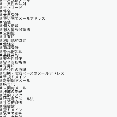
# 一斉送信メール
# 一貫性の法則
# 不正リード
# 件名
# 会員登録
# 使い捨てメールアドレス
# 価値
# 個人情報
# 個人情報保護法
# 公開鍵
# 共有IP
# 利用規約改定
# 勉強会
# 商標登録
# 多元的無知
# 委託契約
# 安全性評価
# 安全管理措置
# 専用IP
# 希少性の原理
# 役割・役職ベースのメールアドレス
# 新規ドメイン
# 新規開拓メール
# 暗号化
# 未開封メール
# 権威の効果
# 法的リスク
# 特定電子メール法
# 社会的証明
# 秘密鍵
# 空ドメイン
# 第三者委託