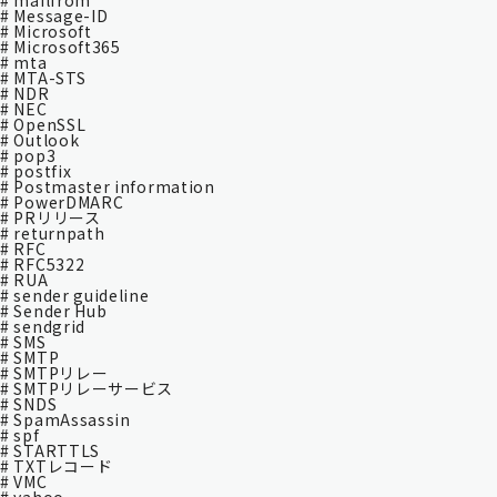
# mailfrom
# Message-ID
# Microsoft
# Microsoft365
# mta
# MTA-STS
# NDR
# NEC
# OpenSSL
# Outlook
# pop3
# postfix
# Postmaster information
# PowerDMARC
# PRリリース
# returnpath
# RFC
# RFC5322
# RUA
# sender guideline
# Sender Hub
# sendgrid
# SMS
# SMTP
# SMTPリレー
# SMTPリレーサービス
# SNDS
# SpamAssassin
# spf
# STARTTLS
# TXTレコード
# VMC