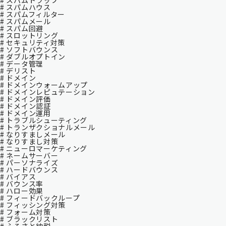
# スパムトラップ
# スパムハウス
# スパムフィルター
# スパムメール
# スパム回避
# スロットリング
# セキュリティ対策
# ソフトバウンス
# ダブルオプトイン
# データ管理
# デリスト
# ドメイン
# ドメインウォームアップ
# ドメインレピュテーション
# ドメイン評価
# ドメイン認証
# ドメイン運用
# トラブルシューティング
# トランザクショナルメール
# なりすましメール
# なりすまし対策
# ニューロマーケティング
# ネームサーバー
# パーソナライズ
# ハードバウンス
# バイアス
# バウンス率
# ハロー効果
# フィードバックループ
# フィッシング対策
# フォーム対策
# ブラックリスト