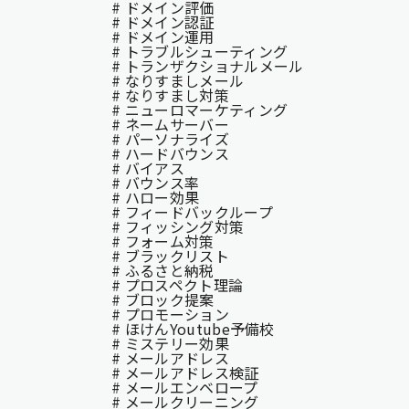
# ドメイン評価
# ドメイン認証
# ドメイン運用
# トラブルシューティング
# トランザクショナルメール
# なりすましメール
# なりすまし対策
# ニューロマーケティング
# ネームサーバー
# パーソナライズ
# ハードバウンス
# バイアス
# バウンス率
# ハロー効果
# フィードバックループ
# フィッシング対策
# フォーム対策
# ブラックリスト
# ふるさと納税
# プロスペクト理論
# ブロック提案
# プロモーション
# ほけんYoutube予備校
# ミステリー効果
# メールアドレス
# メールアドレス検証
# メールエンベロープ
# メールクリーニング