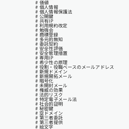
# 価値
# 個人情報
# 個人情報保護法
# 公開鍵
# 共有IP
# 利用規約改定
# 勉強会
# 商標登録
# 多元的無知
# 委託契約
# 安全性評価
# 安全管理措置
# 専用IP
# 希少性の原理
# 役割・役職ベースのメールアドレス
# 新規ドメイン
# 新規開拓メール
# 暗号化
# 未開封メール
# 権威の効果
# 法的リスク
# 特定電子メール法
# 社会的証明
# 秘密鍵
# 空ドメイン
# 第三者委託
# 第三者提供
# 絵文字