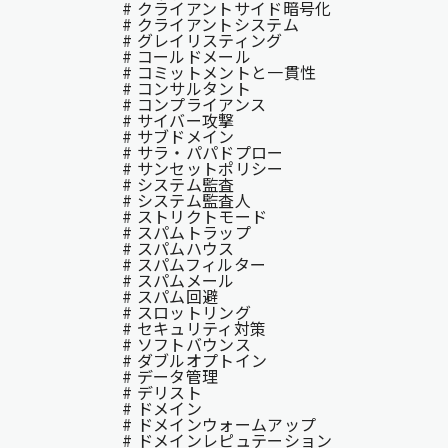
# クライアントサイド暗号化
# クライアントシステム
# グレイリスティング
# コールドメール
# コミットメントと一貫性
# コンサルタント
# コンプライアンス
# サイバー攻撃
# サブドメイン
# サラ・パパドプロー
# サンセットポリシー
# システム監査
# システム監査⼈
# ストリクトモード
# スパムトラップ
# スパムハウス
# スパムフィルター
# スパムメール
# スパム回避
# スロットリング
# セキュリティ対策
# ソフトバウンス
# ダブルオプトイン
# データ管理
# デリスト
# ドメイン
# ドメインウォームアップ
# ドメインレピュテーション