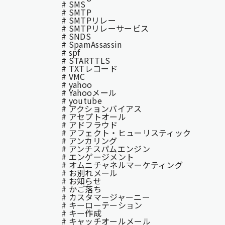
# SMS
# SMTP
# SMTPリレー
# SMTPリレーサービス
# SNDS
# SpamAssassin
# spf
# STARTTLS
# TXTレコード
# VMC
# yahoo
# Yahooメール
# youtube
# アクションバイアス
# アセプトオール
# アドフラウド
# アフェクト・ヒューリスティック
# アンカリング
# アンチスパムエンジン
# エンゲージメント
# オムニチャネルマーケティング
# お別れメール
# お知らせ
# かご落ち
# カスタマージャーニー
# キーローテーション
# キー作成
# キャッチオールメール