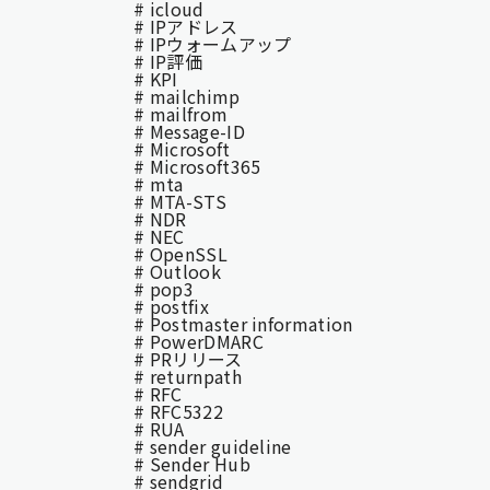
# icloud
# IPアドレス
# IPウォームアップ
# IP評価
# KPI
# mailchimp
# mailfrom
# Message-ID
# Microsoft
# Microsoft365
# mta
# MTA-STS
# NDR
# NEC
# OpenSSL
# Outlook
# pop3
# postfix
# Postmaster information
# PowerDMARC
# PRリリース
# returnpath
# RFC
# RFC5322
# RUA
# sender guideline
# Sender Hub
# sendgrid