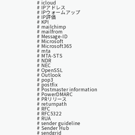
# icloud
# IPアドレス
# IPウォームアップ
# IP評価
# KPI
# mailchimp
# mailfrom
# Message-ID
# Microsoft
# Microsoft365
# mta
# MTA-STS
# NDR
# NEC
# OpenSSL
# Outlook
# pop3
# postfix
# Postmaster information
# PowerDMARC
# PRリリース
# returnpath
# RFC
# RFC5322
# RUA
# sender guideline
# Sender Hub
# sendgrid