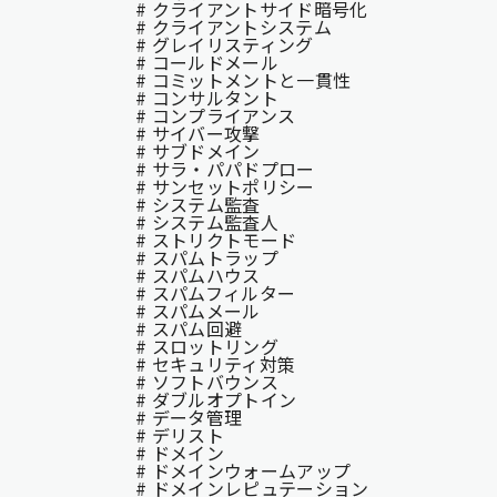
# クライアントサイド暗号化
# クライアントシステム
# グレイリスティング
# コールドメール
# コミットメントと一貫性
# コンサルタント
# コンプライアンス
# サイバー攻撃
# サブドメイン
# サラ・パパドプロー
# サンセットポリシー
# システム監査
# システム監査⼈
# ストリクトモード
# スパムトラップ
# スパムハウス
# スパムフィルター
# スパムメール
# スパム回避
# スロットリング
# セキュリティ対策
# ソフトバウンス
# ダブルオプトイン
# データ管理
# デリスト
# ドメイン
# ドメインウォームアップ
# ドメインレピュテーション