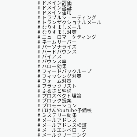
# ドメイン評価
# ドメイン認証
# ドメイン運用
# トラブルシューティング
# トランザクショナルメール
# なりすましメール
# なりすまし対策
# ニューロマーケティング
# ネームサーバー
# パーソナライズ
# ハードバウンス
# バイアス
# バウンス率
# ハロー効果
# フィードバックループ
# フィッシング対策
# フォーム対策
# ブラックリスト
# ふるさと納税
# プロスペクト理論
# ブロック提案
# プロモーション
# ほけんYoutube予備校
# ミステリー効果
# メールアドレス
# メールアドレス検証
# メールエンベロープ
# メールクリーニング