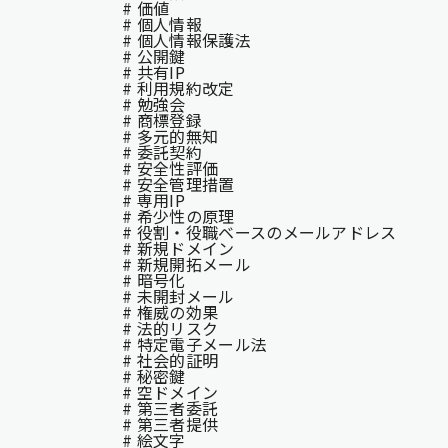
# 価値
# 個人情報
# 個人情報保護法
# 公開鍵
# 共有IP
# 利用規約改定
# 勉強会
# 商標登録
# 多元的無知
# 委託契約
# 安全性評価
# 安全管理措置
# 専用IP
# 希少性の原理
# 役割・役職ベースのメールアドレス
# 新規ドメイン
# 新規開拓メール
# 暗号化
# 未開封メール
# 権威の効果
# 法的リスク
# 特定電子メール法
# 社会的証明
# 秘密鍵
# 空ドメイン
# 第三者委託
# 第三者提供
# 絵文字