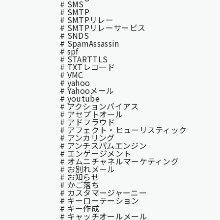
# SMS
# SMTP
# SMTPリレー
# SMTPリレーサービス
# SNDS
# SpamAssassin
# spf
# STARTTLS
# TXTレコード
# VMC
# yahoo
# Yahooメール
# youtube
# アクションバイアス
# アセプトオール
# アドフラウド
# アフェクト・ヒューリスティック
# アンカリング
# アンチスパムエンジン
# エンゲージメント
# オムニチャネルマーケティング
# お別れメール
# お知らせ
# かご落ち
# カスタマージャーニー
# キーローテーション
# キー作成
# キャッチオールメール